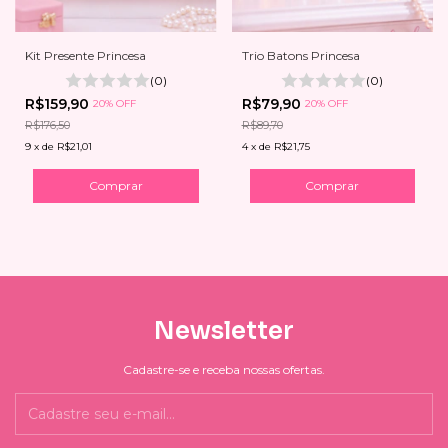
Kit Presente Princesa
Trio Batons Princesa
(0)
(0)
R$159,90
R$79,90
20% OFF
20% OFF
R$176,50
R$89,70
9
x
de
R$21,01
4
x
de
R$21,75
Newsletter
Cadastre-se e receba nossas ofertas.