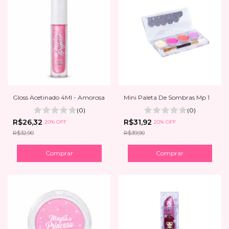
Gloss Acetinado 4Ml - Amorosa
Mini Paleta De Sombras Mp 1
(0)
(0)
R$26,32
R$31,92
20% OFF
20% OFF
R$32,90
R$39,90