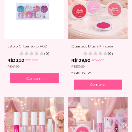
Estojo Glitter Solto V02
Quarteto Blush Princesa
(0)
(0)
R$33,52
R$129,90
20% OFF
20% OFF
R$41,90
R$139,60
7
x
de
R$21,24