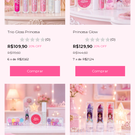
Trio Gloss Princesa
Princesa Glow
(0)
(0)
R$109,90
R$129,90
20% OFF
20% OFF
R$119,60
R$144,60
6
x
de
R$20,62
7
x
de
R$21,24