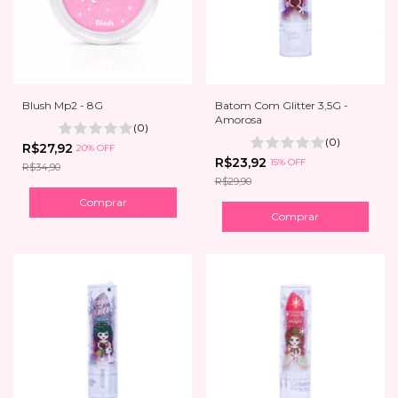
Blush Mp2 - 8G
Batom Com Glitter 3,5G -
Amorosa
(0)
(0)
R$27,92
20% OFF
R$23,92
15% OFF
R$34,90
R$29,90