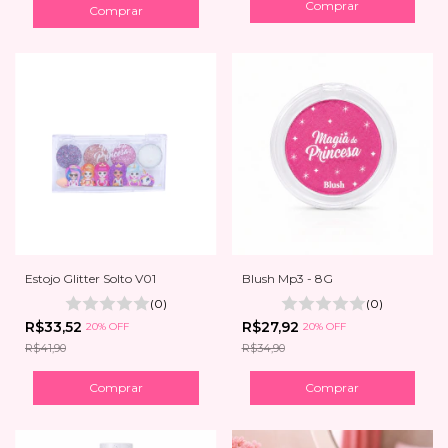
Estojo Glitter Solto V01
Blush Mp3 - 8G
(0)
(0)
R$33,52
R$27,92
20% OFF
20% OFF
R$41,90
R$34,90