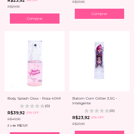
R$23,92
15% OFF
R$29,90
R$29,90
Body Splash Glow - Rosa 40Ml
Batom Com Glitter 3,5G -
Inteligente
(0)
(0)
R$39,92
20% OFF
R$23,92
20% OFF
R$49,90
R$29,90
2
x
de
R$21,01