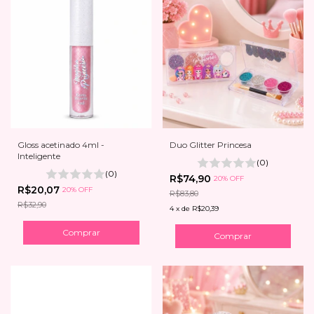
Gloss acetinado 4ml -
Duo Glitter Princesa
Inteligente
(0)
(0)
R$74,90
20% OFF
R$20,07
20% OFF
R$83,80
R$32,90
4
x
de
R$20,39